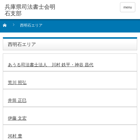
menu
西明石エリア
西明石エリア
あうる司法書士法人 川村 鉄平・神谷 昌代
荒川 照弘
井筒 正巳
伊藤 文宏
河村 豊