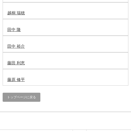
越桐 瑞穂
田中 隆
田中 裕介
藤田 利恵
藤原 修平
トップページに戻る