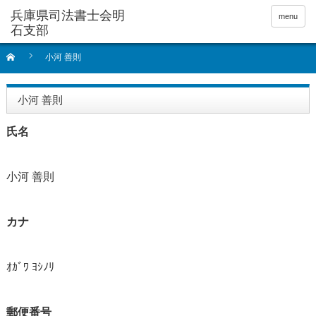
menu
小河 善則
小河 善則
氏名
小河 善則
カナ
ｵｶﾞﾜ ﾖｼﾉﾘ
郵便番号