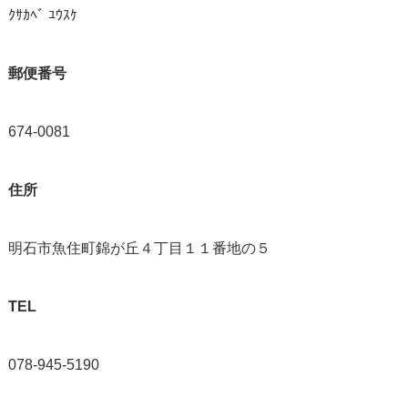
ｸｻｶﾍﾞ ﾕｳｽｹ
郵便番号
674-0081
住所
明石市魚住町錦が丘４丁目１１番地の５
TEL
078-945-5190